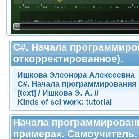
0
10. Jul
12. Jul
14. Jul
16. Jul
18. Jul
20. Jul
22. Jul
2014
2016
2018
С#. Начала программиров
откорректированное).
Ишкова Элеонора Алексеевна
С#. Начала программирования (
[text] / Ишкова Э. А. //
Kinds of sci work: tutorial
Начала программировани
примерах. Самоучитель. 