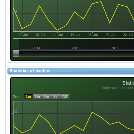
25
0
10. Jul
12. Jul
14. Jul
16. Jul
18. Jul
20. Jul
22. Jul
2014
2016
2018
Statistics of readers
Stati
Daily statistics of 
1m
3m
6m
1y
All
Zoom
20
10