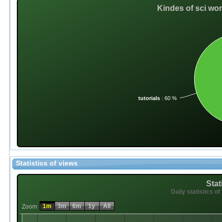
Kindes of sci wo
tutorials
: 60 %
Statistics of views
Stat
Daily statistics of
1m
3m
6m
1y
All
Zoom