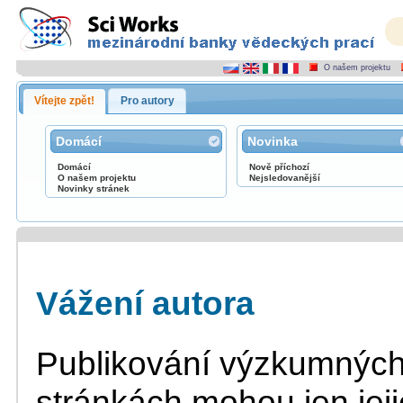
O našem projektu
Vítejte zpět!
Pro autory
Domácí
Novinka
Domácí
Nově příchozí
O našem projektu
Nejsledovanější
Novinky stránek
Vážení autora
Publikování výzkumných
stránkách mohou jen jeji