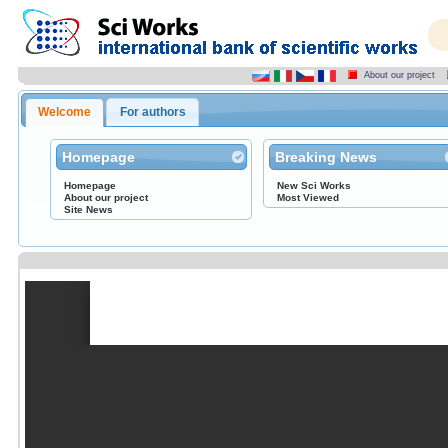
About our project
Welcome
For authors
Homepage
Breaking News
Homepage
New Sci Works
About our project
Most Viewed
Site News